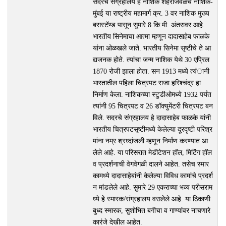
सदरचे संग्रहालय हे नाशिक शहराजवळच नाशिक-
मुंबई या राष्ट्रीय महामार्ग क्र. 3 वर नाशिक मुख्य
बसस्टॅण्ड पासून सुमारे 8 कि.मी. अंतरावर आहे.
भारतीय सिनेमाचा आत्मा म्हणून दादासाहेब फाळके
यांना ओळखले जाते. भारतीय सिनेमा सृष्टीचे ते आ
द्यजनक होते. त्यांचा जन्म नाशिक येथे 30 एप्रिल
1870 रोजी झाला होता. सन 1913 मध्ये त्यंानी
भारतातील पहिला चित्रपट राजा हरिश्चंद्र हा
निर्माण केला. नाशिकच्या स्टुडीओमध्ये 1932 पर्यंत
त्यांनी 95 चित्रपट व 26 डॉक्युमेंटरी चित्रपट बन
विले. सदरचे संग्रहालय हे दादासाहेब फाळके यांनी
भारतीय चित्रपटसृष्टीमध्ये केलेल्या दूरदृष्टी परिश्र
मांना नम्र श्रध्दांजली म्हणून निर्माण करण्यात आ
लेले आहे. या परिसरात मेडीटेशन हॉल, मिटिंग हॉल
व प्रदर्शनाची वेगवेगळी दालने आहेत. तसेच स्मार
कामध्ये दादासाहेबांनी केलेल्या विविध कामांचे प्रदर्श
न मांडलेले आहे. सुमारे 29 एकराच्या भव्य परीसराम
ध्ये हे स्मारक/संग्रहालय वसलेले आहे. या ठिकाणी
बुध्द स्मारक, सुशोभित बगीचा व गाण्यांवर नाचणारे
कारंजे देखील आहेत.