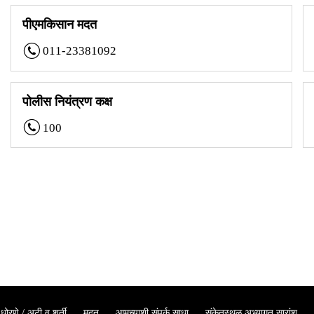
पीएमकिसान मदत
011-23381092
पोलीस नियंत्रण कक्ष
100
धोरणे / अटी व शर्ती
मदत
आमच्याशी संपर्क साधा
संकेतस्थळ अभ्यागत सारांश