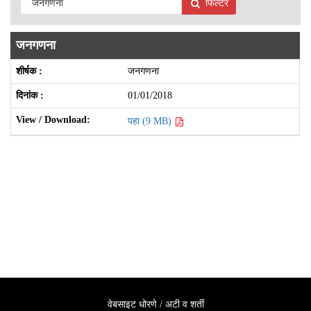
फिल्टर
जनगणना
जनगणना
01/01/2018
पहा (9 MB)
वेबसाइट धोरणे / अटी व शर्ती