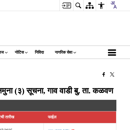
वज
नोटिस
निविदा
नागरिक सेवा
ा (३) सूचना, गाव वाडी बु. ता. कळवण
टची तारीख
फाईल