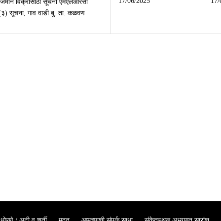
17/06/2025
17/
 जमीन विक्रीसाठी सूचना एमएलआरसी
) सूचना, गाव वाडी बु. ता. कळवण
धोरणे / अटी व शर्ती
मदत
आमच्याशी संपर्क साधा
संकेतस्थळ अभ्यागत सारांश