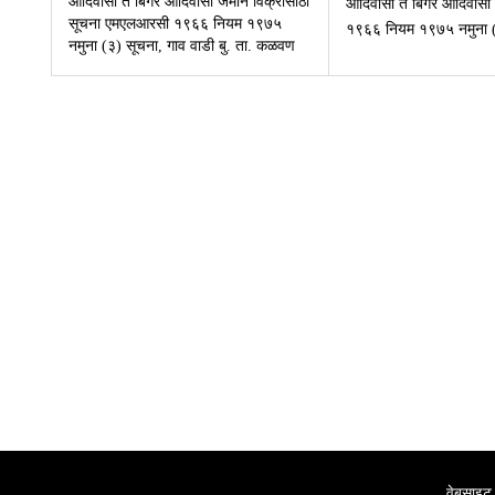
आदिवासी ते बिगर आदिवासी जमीन विक्रीसाठी
आदिवासी ते बिगर आदिवासी
सूचना एमएलआरसी १९६६ नियम १९७५
१९६६ नियम १९७५ नमुना (३
नमुना (३) सूचना, गाव वाडी बु. ता. कळवण
वेबसाइट 