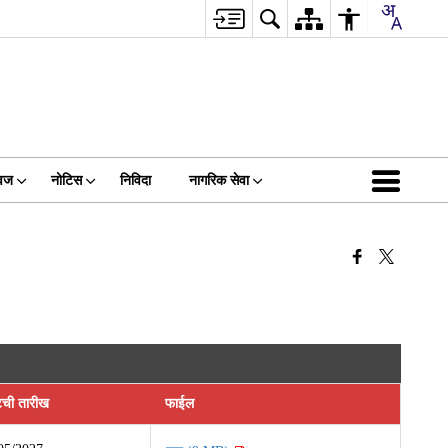
वज
नोटिस
निविदा
नागरिक सेवा
टची तारीख
फाईल