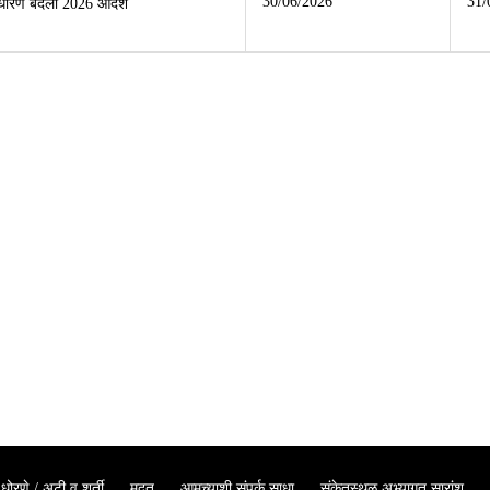
30/06/2026
31/
साधारण बदली 2026 आदेश
धोरणे / अटी व शर्ती
मदत
आमच्याशी संपर्क साधा
संकेतस्थळ अभ्यागत सारांश