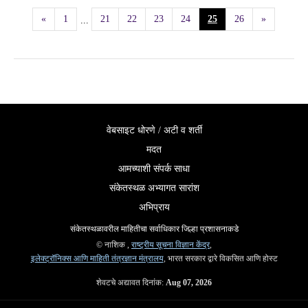
«
1
21
22
23
24
25
26
»
...
वेबसाइट धोरणे / अटी व शर्ती
मदत
आमच्याशी संपर्क साधा
संकेतस्थळ अभ्यागत सारांश
अभिप्राय
संकेतस्थळावरील माहितीचा सर्वाधिकार जिल्हा प्रशासनाकडे
© नाशिक ,
राष्ट्रीय सूचना विज्ञान केंद्र
,
इलेक्ट्रॉनिक्स आणि माहिती तंत्रज्ञान मंत्रालय
, भारत सरकार द्वारे विकसित आणि होस्ट
शेवटचे अद्यावत दिनांक:
Aug 07, 2026