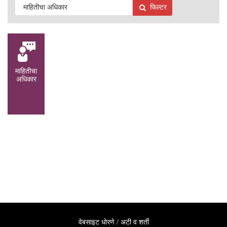
फिल्टर
माहितीचा
अधिकार
वेबसाइट धोरणे / अटी व शर्ती